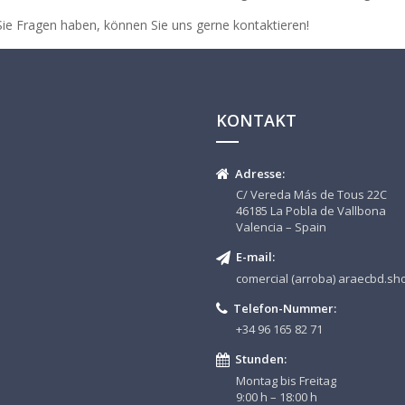
ie Fragen haben, können Sie uns gerne kontaktieren!
KONTAKT
Adresse:
C/ Vereda Más de Tous 22C
46185 La Pobla de Vallbona
Valencia – Spain
E-mail:
comercial (arroba) araecbd.sh
Telefon-Nummer:
+34 96 165 82 71
Stunden:
Montag bis Freitag
9:00 h – 18:00 h