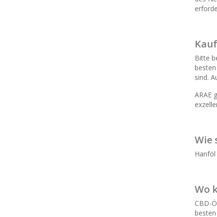
erforde
Kauf
Bitte b
besten
sind. 
ARAE g
exzell
Wie 
Hanföl
Wo k
CBD-Öl
besten 