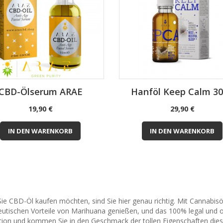
CBD-Ölserum ARAE
Hanföl Keep Calm 3
Preis
Preis
19,90 €
29,90 €
IN DEN WARENKORB
IN DEN WARENKORB
e CBD-Öl kaufen möchten, sind Sie hier genau richtig. Mit Cannabisöl 
eutischen Vorteile von Marihuana genießen, und das 100% legal und o
tion und kommen Sie in den Geschmack der tollen Eigenschaften dies