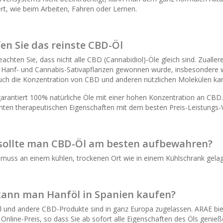
rt, wie beim Arbeiten, Fahren oder Lernen.
en Sie das reinste CBD-Öl
eachten Sie, dass nicht alle CBD (Cannabidiol)-Öle gleich sind. Zualler
 Hanf- und Cannabis-Sativapflanzen gewonnen wurde, insbesondere we
Auch die Konzentration von CBD und anderen nützlichen Molekülen kan
arantiert 100% natürliche Öle mit einer hohen Konzentration an CBD. 
enten therapeutischen Eigenschaften mit dem besten Preis-Leistungs-V
sollte man CBD-Öl am besten aufbewahren?
 muss an einem kühlen, trockenen Ort wie in einem Kühlschrank gela
ann man Hanföl in Spanien kaufen?
 und andere CBD-Produkte sind in ganz Europa zugelassen. ARAE bi
Online-Preis, so dass Sie ab sofort alle Eigenschaften des Öls genie