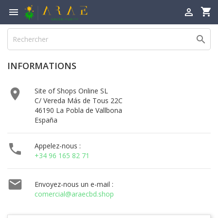
shopping_cart



INFORMATIONS

Site of Shops Online SL
C/ Vereda Más de Tous 22C
46190 La Pobla de Vallbona
España

Appelez-nous :
+34 96 165 82 71

Envoyez-nous un e-mail :
comercial@araecbd.shop