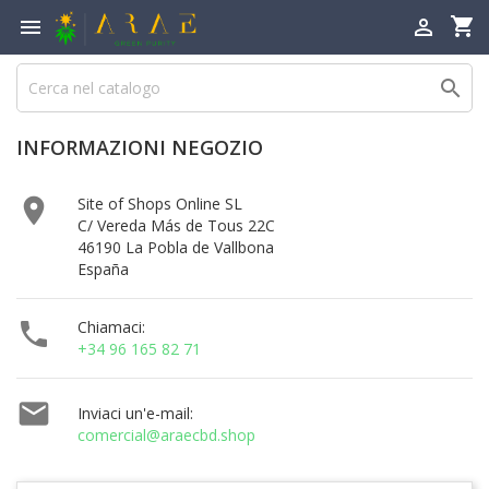
shopping_cart



INFORMAZIONI NEGOZIO

Site of Shops Online SL
C/ Vereda Más de Tous 22C
46190 La Pobla de Vallbona
España

Chiamaci:
+34 96 165 82 71

Inviaci un'e-mail:
comercial@araecbd.shop