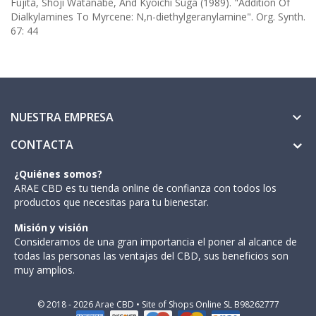
Fujita, Shoji Watanabe, And Kyoichi Suga (1989). "Addition Of
Dialkylamines To Myrcene: N,n-diethylgeranylamine". Org. Synth.
67: 44
NUESTRA EMPRESA

CONTACTA
¿Quiénes somos?
ARAE CBD es tu tienda online de confianza con todos los
productos que necesitas para tu bienestar.
Misión y visión
Consideramos de una gran importancia el poner al alcance de
todas las personas las ventajas del CBD, sus beneficios son
muy amplios.
© 2018 - 2026 Arae CBD • Site of Shops Online SL B98262777