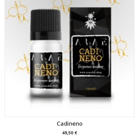
Cadineno
Precio
49,50 €