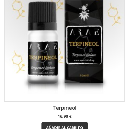
Terpineol
Precio
16,90 €
AÑADIR AL CARRITO