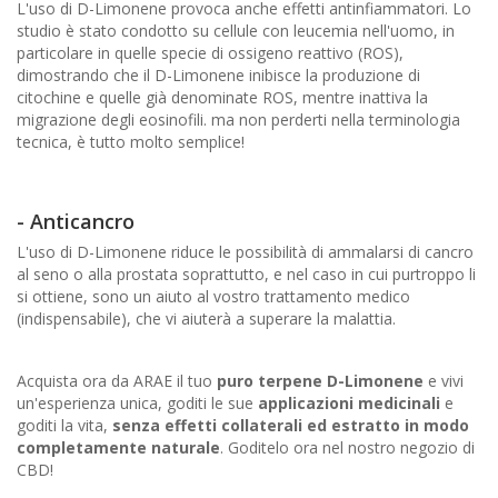
L'uso di D-Limonene provoca anche effetti antinfiammatori. Lo
studio è stato condotto su cellule con leucemia nell'uomo, in
particolare in quelle specie di ossigeno reattivo (ROS),
dimostrando che il D-Limonene inibisce la produzione di
citochine e quelle già denominate ROS, mentre inattiva la
migrazione degli eosinofili. ma non perderti nella terminologia
tecnica, è tutto molto semplice!
- Anticancro
L'uso di D-Limonene riduce le possibilità di ammalarsi di cancro
al seno o alla prostata soprattutto, e nel caso in cui purtroppo li
si ottiene, sono un aiuto al vostro trattamento medico
(indispensabile), che vi aiuterà a superare la malattia.
Acquista ora da ARAE il tuo
puro terpene D-Limonene
e vivi
un'esperienza unica, goditi le sue
applicazioni medicinali
e
goditi la vita,
senza effetti collaterali ed estratto in modo
completamente naturale
. Goditelo ora nel nostro negozio di
CBD!