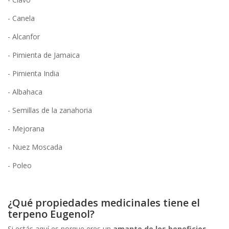
- Canela
- Alcanfor
- Pimienta de Jamaica
- Pimienta India
- Albahaca
- Semillas de la zanahoria
- Mejorana
- Nuez Moscada
- Poleo
¿Qué propiedades medicinales tiene el
terpeno Eugenol?
Si estás aquí es porque eres un
amante de los beneficios