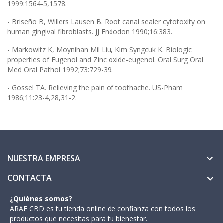
1999:1564-5,1578.
- Briseño B, Willers Lausen B. Root canal sealer cytotoxity on
human gingival fibroblasts. JJ Endodon 1990;16:383.
- Markowitz K, Moynihan Mil Liu, Kim Syngcuk K. Biologic
properties of Eugenol and Zinc oxide-eugenol. Oral Surg Oral
Med Oral Pathol 1992;73:729-39.
- Gossel TA. Relieving the pain of toothache. US-Pham
1986;11:23-4,28,31-2.
NUESTRA EMPRESA

CONTACTA
¿Quiénes somos?
ARAE CBD es tu tienda online de confianza con todos los
productos que necesitas para tu bienestar.