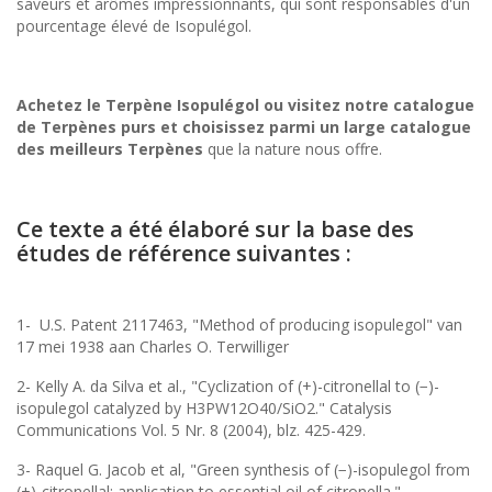
saveurs et arômes impressionnants, qui sont responsables d'un
pourcentage élevé de Isopulégol.
Achetez le Terpène Isopulégol ou visitez notre catalogue
de Terpènes purs et choisissez parmi un large catalogue
des meilleurs Terpènes
que la nature nous offre.
Ce texte a été élaboré sur la base des
études de référence suivantes :
1- U.S. Patent 2117463, "Method of producing isopulegol" van
17 mei 1938 aan Charles O. Terwilliger
2- Kelly A. da Silva et al., "Cyclization of (+)-citronellal to (−)-
isopulegol catalyzed by H3PW12O40/SiO2." Catalysis
Communications Vol. 5 Nr. 8 (2004), blz. 425-429.
3- Raquel G. Jacob et al, "Green synthesis of (−)-isopulegol from
(+)-citronellal: application to essential oil of citronella."