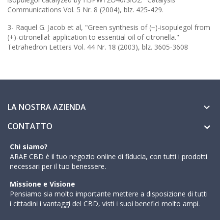
Communications Vol. 5 Nr. 8 (2004), blz. 425-429.
3- Raquel G. Jacob et al, "Green synthesis of (−)-isopulegol from
(+)-citronellal: application to essential oil of citronella."
Tetrahedron Letters Vol. 44 Nr. 18 (2003), blz. 3605-3608
LA NOSTRA AZIENDA

CONTATTO
Chi siamo?
ARAE CBD è il tuo negozio online di fiducia, con tutti i prodotti
necessari per il tuo benessere.
Missione e Visione
Pensiamo sia molto importante mettere a disposizione di tutti
i cittadini i vantaggi del CBD, visti i suoi benefici molto ampi.