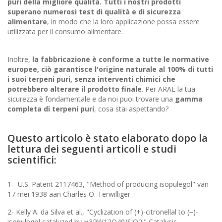
puri della migliore qualità. Tutti i nostri prodotti
superano numerosi test di qualità e di sicurezza
alimentare
, in modo che la loro applicazione possa essere
utilizzata per il consumo alimentare.
Inoltre,
la fabbricazione è conforme a tutte le normative
europee, ciò garantisce l'origine naturale al 100% di tutti
i suoi terpeni puri, senza interventi chimici che
potrebbero alterare il prodotto finale
. Per ARAE la tua
sicurezza è fondamentale e da noi puoi trovare una
gamma
completa di terpeni puri
, cosa stai aspettando?
Questo articolo è stato elaborato dopo la
lettura dei seguenti articoli e studi
scientifici:
1- U.S. Patent 2117463, "Method of producing isopulegol" van
17 mei 1938 aan Charles O. Terwilliger
2- Kelly A. da Silva et al., "Cyclization of (+)-citronellal to (−)-
isopulegol catalyzed by H3PW12O40/SiO2." Catalysis